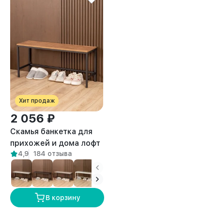
Хит продаж
2 056 ₽
Скамья банкетка для
прихожей и дома лофт
4,9
184 отзыва
Велета черный/
амаретто
В корзину