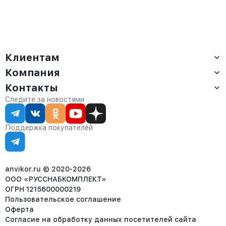
Клиентам
Компания
Доставка
Оплата
Контакты
О компании
Сервис
Контакты
Отдел продаж:
Следите за новостями
Статус заказа
8 (800) 234-22-62
Партнёрам
Статьи
corp@anvikor.ru
Поддержка покупателей
Ежедневно, с 7:00-19:00 (МСК)
Отдел рекламации:
8 (953) 455-25-61
info@anvikor.ru
anvikor.ru © 2020-2026
ООО «РУССНАБКОМПЛЕКТ»
ОГРН 1215600000219
Пользовательское соглашение
Оферта
Согласие на обработку данных посетителей сайта