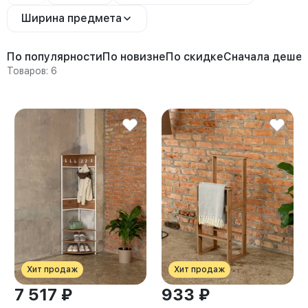
Ширина предмета
По популярности
По новизне
По скидке
Сначала деше
Товаров: 6
Хит продаж
Хит продаж
7 517 ₽
933 ₽