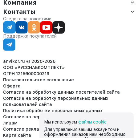
Компания
Доставка
Оплата
Контакты
О компании
Сервис
Контакты
Отдел продаж:
Следите за новостями
Статус заказа
8 (800) 234-22-62
Партнёрам
Статьи
corp@anvikor.ru
Поддержка покупателей
Ежедневно, с 7:00-19:00 (МСК)
Отдел рекламации:
8 (953) 455-25-61
info@anvikor.ru
anvikor.ru © 2020-2026
ООО «РУССНАБКОМПЛЕКТ»
ОГРН 1215600000219
Пользовательское соглашение
Оферта
Согласие на обработку данных посетителей сайта
Согласие на обработку персональных данных
пользователей сайта
Политика обработки персональных данных
Согласие на передачу персональных данных третьим
Мы используем
файлы cookie
лицам
Согласие реклама
Для управления вашим аккаунтом и
оформления заказов нам необходимо
Карта сайта