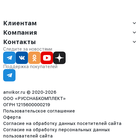
Клиентам
Компания
Доставка
Оплата
Контакты
О компании
Сервис
Контакты
Отдел продаж:
Следите за новостями
Статус заказа
8 (800) 234-22-62
Партнёрам
Статьи
corp@anvikor.ru
Поддержка покупателей
Ежедневно, с 7:00-19:00 (МСК)
Отдел рекламации:
8 (953) 455-25-61
info@anvikor.ru
anvikor.ru © 2020-2026
ООО «РУССНАБКОМПЛЕКТ»
ОГРН 1215600000219
Пользовательское соглашение
Оферта
Согласие на обработку данных посетителей сайта
Согласие на обработку персональных данных
пользователей сайта