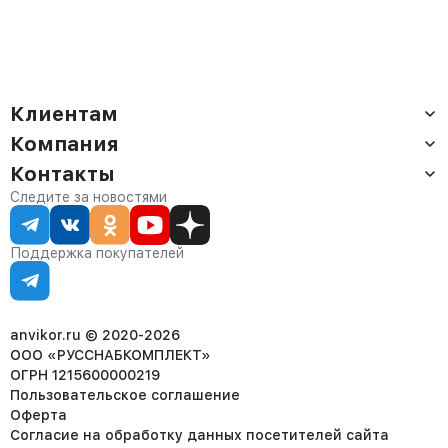
Клиентам
Компания
Доставка
Оплата
Контакты
О компании
Сервис
Контакты
Отдел продаж:
Следите за новостями
Статус заказа
8 (800) 234-22-62
Партнёрам
Статьи
corp@anvikor.ru
Поддержка покупателей
Ежедневно, с 7:00-19:00 (МСК)
Отдел рекламации:
8 (953) 455-25-61
info@anvikor.ru
anvikor.ru © 2020-2026
ООО «РУССНАБКОМПЛЕКТ»
ОГРН 1215600000219
Пользовательское соглашение
Оферта
Согласие на обработку данных посетителей сайта