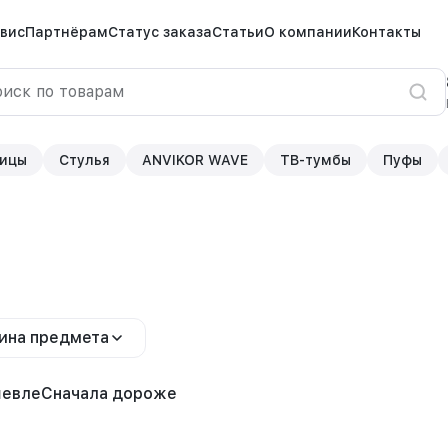
вис
Партнёрам
Статус заказа
Статьи
О компании
Контакты
ицы
Стулья
ANVIKOR WAVE
ТВ-тумбы
Пуфы
ина предмета
шевле
Сначала дороже