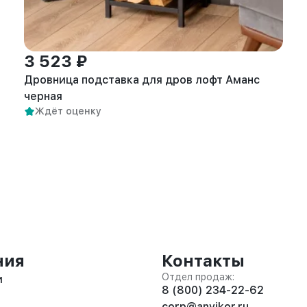
3 523 ₽
Дровница подставка для дров лофт Аманс
черная
Ждёт оценку
ния
Контакты
Отдел продаж:
и
8 (800) 234-22-62
corp@anvikor.ru