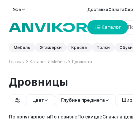
Уфа
Доставка
Оплата
Сер
Каталог
Мебель
Этажерки
Кресла
Полки
Обувн
Главная
Каталог
Мебель
Дровницы
Дровницы
Цвет
Глубина предмета
Шир
По популярности
По новизне
По скидке
Сначала де