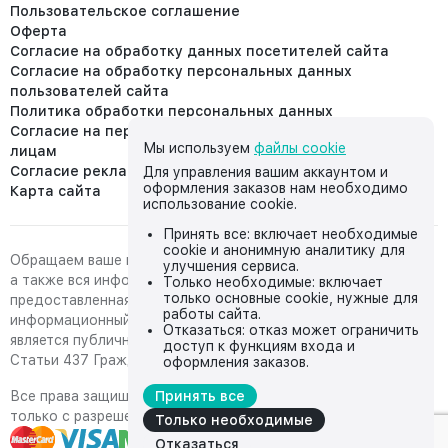
Пользовательское соглашение
Оферта
Согласие на обработку данных посетителей сайта
Согласие на обработку персональных данных
пользователей сайта
Политика обработки персональных данных
Согласие на передачу персональных данных третьим
Мы используем
файлы cookie
лицам
Согласие реклама
Для управления вашим аккаунтом и
оформления заказов нам необходимо
Карта сайта
использование cookie.
Принять все: включает необходимые
cookie и анонимную аналитику для
Обращаем ваше внимание на то, что данный интернет-сайт,
улучшения сервиса.
а также вся информация о товарах и ценах,
Только необходимые: включает
только основные cookie, нужные для
предоставленная на нём, носит исключительно
работы сайта.
информационный характер и ни при каких условиях не
Отказаться: отказ может ограничить
является публичной офертой, определяемой положениями
доступ к функциям входа и
Статьи 437 Гражданского кодекса Российской Федерации.
оформления заказов.
Все права защищены, любое копирование с сайта возможно
Принять все
только с разрешения владельца сайта
Только необходимые
Отказаться