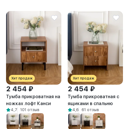
Хит продаж
Хит продаж
2 454 ₽
2 454 ₽
Тумба прикроватная на
Тумба прикроватная с
ножках лофт Канси
ящиками в спальню
4,7
101 отзыв
4,6
61 отзыв
амаретто
Токко амаретто