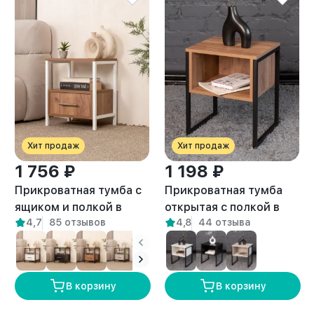
Хит продаж
Хит продаж
1 756 ₽
1 198 ₽
Прикроватная тумба с
Прикроватная тумба
ящиком и полкой в
открытая с полкой в
4,7
85 отзывов
4,8
44 отзыва
стиле лофт Томо
стиле Лофт Вельга
белый/амаретто
амаретто
В корзину
В корзину