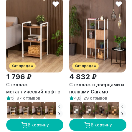
Хит продаж
Хит продаж
1 796 ₽
4 832 ₽
Стеллаж
Стеллаж с дверцами и
металлический лофт с
полками Сагамо
5
97 отзывов
4,8
29 отзывов
полками Двина белый/
белый/амаретто
амаретто
В корзину
В корзину