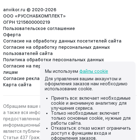
info@anvikor.ru
anvikor.ru © 2020-2026
ООО «РУССНАБКОМПЛЕКТ»
ОГРН 1215600000219
Пользовательское соглашение
Оферта
Согласие на обработку данных посетителей сайта
Согласие на обработку персональных данных
пользователей сайта
Политика обработки персональных данных
Согласие на передачу персональных данных третьим
Мы используем
файлы cookie
лицам
Согласие реклама
Для управления вашим аккаунтом и
оформления заказов нам необходимо
Карта сайта
использование cookie.
Принять все: включает необходимые
cookie и анонимную аналитику для
Обращаем ваше внимание на то, что данный интернет-сайт,
улучшения сервиса.
а также вся информация о товарах и ценах,
Только необходимые: включает
только основные cookie, нужные для
предоставленная на нём, носит исключительно
работы сайта.
информационный характер и ни при каких условиях не
Отказаться: отказ может ограничить
является публичной офертой, определяемой положениями
доступ к функциям входа и
Статьи 437 Гражданского кодекса Российской Федерации.
оформления заказов.