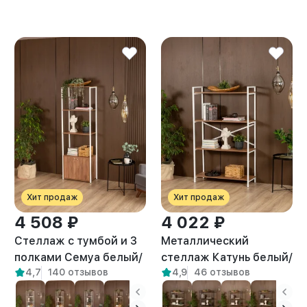
Хит продаж
Хит продаж
4 508 ₽
4 022 ₽
Стеллаж с тумбой и 3
Металлический
полками Семуа белый/
стеллаж Катунь белый/
4,7
140 отзывов
4,9
46 отзывов
амаретто
амаретто