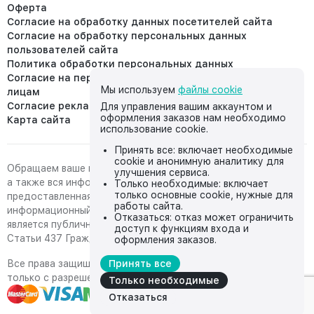
Оферта
Согласие на обработку данных посетителей сайта
Согласие на обработку персональных данных
пользователей сайта
Политика обработки персональных данных
Согласие на передачу персональных данных третьим
Мы используем
файлы cookie
лицам
Согласие реклама
Для управления вашим аккаунтом и
оформления заказов нам необходимо
Карта сайта
использование cookie.
Принять все: включает необходимые
cookie и анонимную аналитику для
Обращаем ваше внимание на то, что данный интернет-сайт,
улучшения сервиса.
а также вся информация о товарах и ценах,
Только необходимые: включает
только основные cookie, нужные для
предоставленная на нём, носит исключительно
работы сайта.
информационный характер и ни при каких условиях не
Отказаться: отказ может ограничить
является публичной офертой, определяемой положениями
доступ к функциям входа и
Статьи 437 Гражданского кодекса Российской Федерации.
оформления заказов.
Все права защищены, любое копирование с сайта возможно
Принять все
только с разрешения владельца сайта
Только необходимые
Отказаться