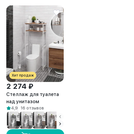
Хит продаж
2 274 ₽
Стеллаж для туалета
над унитазом
4,9
16 отзывов
металлический лофт
Ильма белый/амаретто