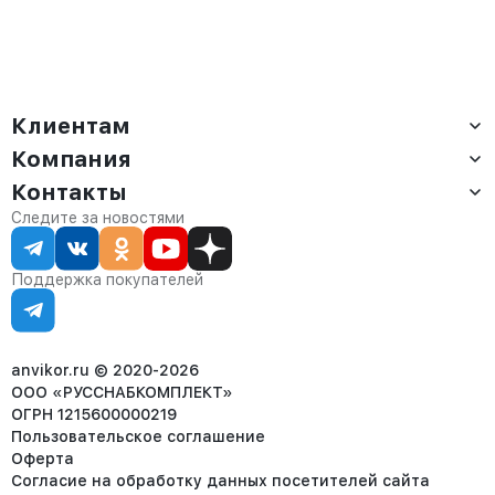
Клиентам
Компания
Доставка
Оплата
Контакты
О компании
Сервис
Контакты
Отдел продаж:
Следите за новостями
Статус заказа
8 (800) 234-22-62
Партнёрам
Статьи
corp@anvikor.ru
Поддержка покупателей
Ежедневно, с 7:00-19:00 (МСК)
Отдел рекламации:
8 (953) 455-25-61
info@anvikor.ru
anvikor.ru © 2020-2026
ООО «РУССНАБКОМПЛЕКТ»
ОГРН 1215600000219
Пользовательское соглашение
Оферта
Согласие на обработку данных посетителей сайта