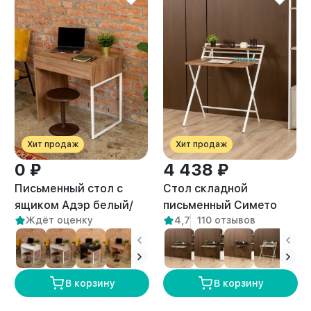
Хит продаж
Хит продаж
0 ₽
4 438 ₽
Письменный стол с
Стол складной
ящиком Адэр белый/
письменный Симетo
Ждёт оценку
4,7
110 отзывов
амаретто
белый/амаретто
В корзину
В корзину