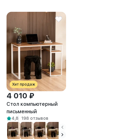
Хит продаж
4 010 ₽
Стол компьютерный
письменный
4,8
198 отзывов
маникюрный лофт
Оштен белый/
амаретто