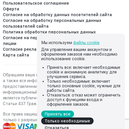
Пользовательское соглашение
Оферта
Согласие на обработку данных посетителей сайта
Согласие на обработку персональных данных
пользователей сайта
Политика обработки персональных данных
Согласие на передачу персональных данных третьим
Мы используем
файлы cookie
лицам
Согласие реклама
Для управления вашим аккаунтом и
оформления заказов нам необходимо
Карта сайта
использование cookie.
Принять все: включает необходимые
cookie и анонимную аналитику для
Обращаем ваше внимание на то, что данный интернет-сайт,
улучшения сервиса.
а также вся информация о товарах и ценах,
Только необходимые: включает
только основные cookie, нужные для
предоставленная на нём, носит исключительно
работы сайта.
информационный характер и ни при каких условиях не
Отказаться: отказ может ограничить
является публичной офертой, определяемой положениями
доступ к функциям входа и
Статьи 437 Гражданского кодекса Российской Федерации.
оформления заказов.
Все права защищены, любое копирование с сайта возможно
Принять все
только с разрешения владельца сайта
Только необходимые
Отказаться