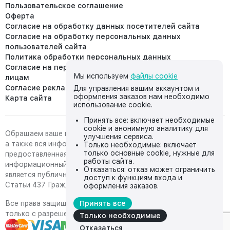
Пользовательское соглашение
Оферта
Согласие на обработку данных посетителей сайта
Согласие на обработку персональных данных
пользователей сайта
Политика обработки персональных данных
Согласие на передачу персональных данных третьим
Мы используем
файлы cookie
лицам
Согласие реклама
Для управления вашим аккаунтом и
оформления заказов нам необходимо
Карта сайта
использование cookie.
Принять все: включает необходимые
cookie и анонимную аналитику для
Обращаем ваше внимание на то, что данный интернет-сайт,
улучшения сервиса.
а также вся информация о товарах и ценах,
Только необходимые: включает
только основные cookie, нужные для
предоставленная на нём, носит исключительно
работы сайта.
информационный характер и ни при каких условиях не
Отказаться: отказ может ограничить
является публичной офертой, определяемой положениями
доступ к функциям входа и
Статьи 437 Гражданского кодекса Российской Федерации.
оформления заказов.
Все права защищены, любое копирование с сайта возможно
Принять все
только с разрешения владельца сайта
Только необходимые
Отказаться