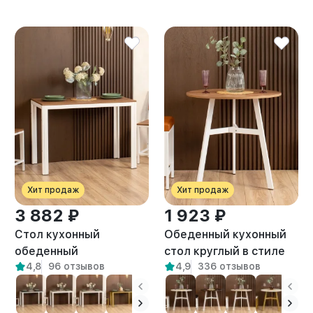
Хит продаж
Хит продаж
3 882 ₽
1 923 ₽
Стол кухонный
Обеденный кухонный
обеденный
стол круглый в стиле
4,8
96 отзывов
4,9
336 отзывов
письменный Лофт Атаго
Лофт Моро белый/
белый/амаретто
амаретто