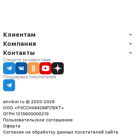
Клиентам
Компания
Доставка
Оплата
Контакты
О компании
Сервис
Контакты
Отдел продаж:
Следите за новостями
Статус заказа
8 (800) 234-22-62
Партнёрам
Статьи
corp@anvikor.ru
Поддержка покупателей
Ежедневно, с 7:00-19:00 (МСК)
Отдел рекламации:
8 (953) 455-25-61
info@anvikor.ru
anvikor.ru © 2020-2026
ООО «РУССНАБКОМПЛЕКТ»
ОГРН 1215600000219
Пользовательское соглашение
Оферта
Согласие на обработку данных посетителей сайта