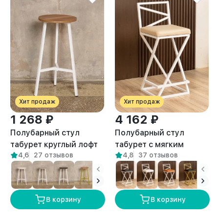
Хит продаж
Хит продаж
1 268 ₽
4 162 ₽
Полубарный стул
Полубарный стул
табурет круглый лофт
табурет с мягким
4,6
27 отзывов
4,8
37 отзывов
Эна белый/амаретто
сиденьем Тахо белый/
бежевый
В корзину
В корзину