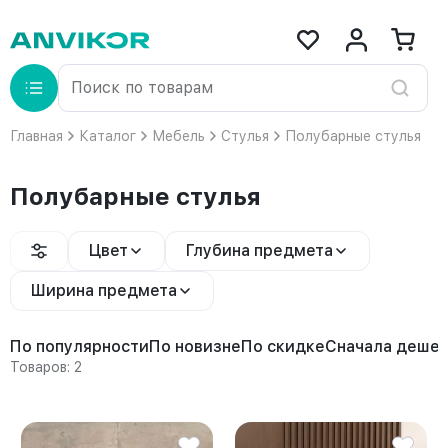
Главная
Каталог
Мебель
Стулья
Полубарные стулья
Полубарные стулья
Цвет
Глубина предмета
Ширина предмета
По популярности
По новизне
По скидке
Сначала деше
Товаров: 2