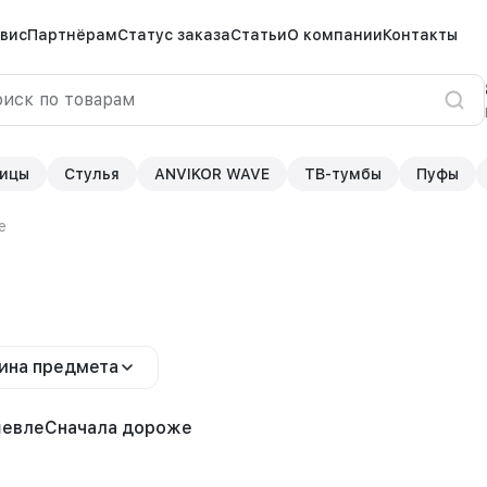
вис
Партнёрам
Статус заказа
Статьи
О компании
Контакты
ицы
Стулья
ANVIKOR WAVE
ТВ-тумбы
Пуфы
е
ина предмета
шевле
Сначала дороже