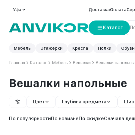
Уфа
Доставка
Оплата
Сер
Каталог
Мебель
Этажерки
Кресла
Полки
Обувн
Главная
Каталог
Мебель
Вешалки
Вешалки напольны
Вешалки напольные
Цвет
Глубина предмета
Шир
По популярности
По новизне
По скидке
Сначала де