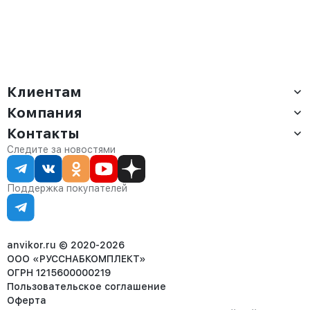
Клиентам
Компания
Доставка
Оплата
Контакты
О компании
Сервис
Контакты
Отдел продаж:
Следите за новостями
Статус заказа
8 (800) 234-22-62
Партнёрам
Статьи
corp@anvikor.ru
Поддержка покупателей
Ежедневно, с 7:00-19:00 (МСК)
Отдел рекламации:
8 (953) 455-25-61
info@anvikor.ru
anvikor.ru © 2020-2026
ООО «РУССНАБКОМПЛЕКТ»
ОГРН 1215600000219
Пользовательское соглашение
Оферта