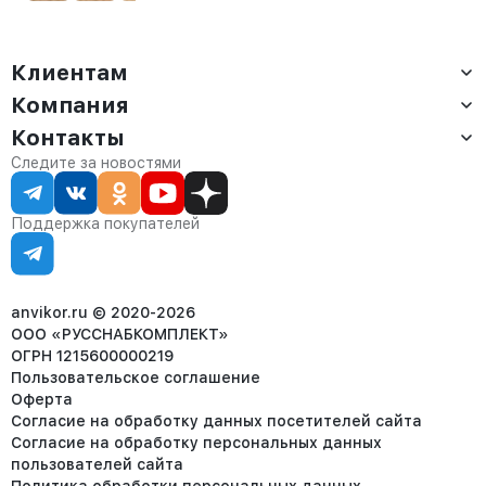
Клиентам
Компания
Доставка
Оплата
Контакты
О компании
Сервис
Контакты
Отдел продаж:
Следите за новостями
Статус заказа
8 (800) 234-22-62
Партнёрам
Статьи
corp@anvikor.ru
Поддержка покупателей
Ежедневно, с 7:00-19:00 (МСК)
Отдел рекламации:
8 (953) 455-25-61
info@anvikor.ru
anvikor.ru © 2020-2026
ООО «РУССНАБКОМПЛЕКТ»
ОГРН 1215600000219
Пользовательское соглашение
Оферта
Согласие на обработку данных посетителей сайта
Согласие на обработку персональных данных
пользователей сайта
Политика обработки персональных данных