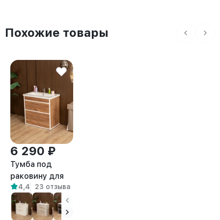
Похожие товары
6 290 ₽
Тумба под
раковину для
4,4
23 отзыва
ванной лофт
Шимри белый/
амаретто