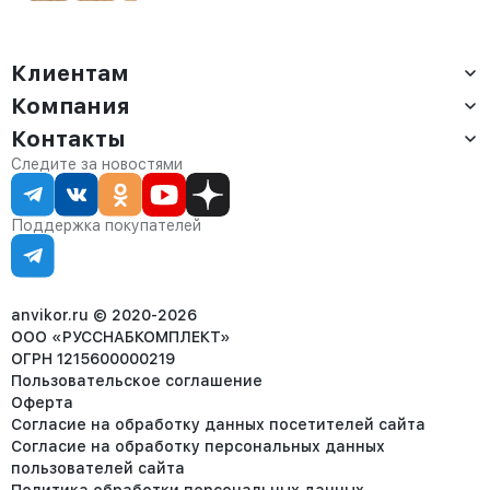
Клиентам
Компания
Доставка
Оплата
Контакты
О компании
Сервис
Контакты
Отдел продаж:
Следите за новостями
Статус заказа
8 (800) 234-22-62
Партнёрам
Статьи
corp@anvikor.ru
Поддержка покупателей
Ежедневно, с 7:00-19:00 (МСК)
Отдел рекламации:
8 (953) 455-25-61
info@anvikor.ru
anvikor.ru © 2020-2026
ООО «РУССНАБКОМПЛЕКТ»
ОГРН 1215600000219
Пользовательское соглашение
Оферта
Согласие на обработку данных посетителей сайта
Согласие на обработку персональных данных
пользователей сайта
Политика обработки персональных данных