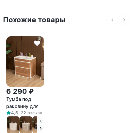
Похожие товары
6 290 ₽
Тумба под
раковину для
4,5
22 отзыва
ванной лофт
Шимри белый/
амаретто