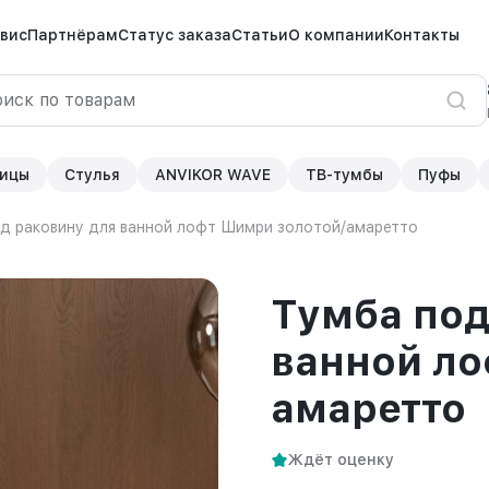
вис
Партнёрам
Статус заказа
Статьи
О компании
Контакты
ицы
Стулья
ANVIKOR WAVE
ТВ-тумбы
Пуфы
д раковину для ванной лофт Шимри золотой/амаретто
Тумба под
ванной ло
амаретто
Ждёт оценку