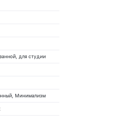
 ванной, для студии
енный, Минимализм
к