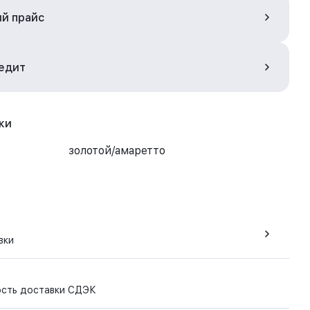
ый прайс
редит
ки
золотой/амаретто
вки
ость доставки СДЭК