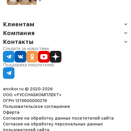
Клиентам
Компания
Доставка
Оплата
Контакты
О компании
Сервис
Контакты
Отдел продаж:
Следите за новостями
Статус заказа
8 (800) 234-22-62
Партнёрам
Статьи
corp@anvikor.ru
Поддержка покупателей
Ежедневно, с 7:00-19:00 (МСК)
Отдел рекламации:
8 (953) 455-25-61
info@anvikor.ru
anvikor.ru © 2020-2026
ООО «РУССНАБКОМПЛЕКТ»
ОГРН 1215600000219
Пользовательское соглашение
Оферта
Согласие на обработку данных посетителей сайта
Согласие на обработку персональных данных
пользователей сайта