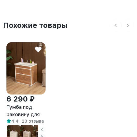
Похожие товары
6 290 ₽
Тумба под
раковину для
4,4
23 отзыва
ванной лофт
Шимри белый/
амаретто