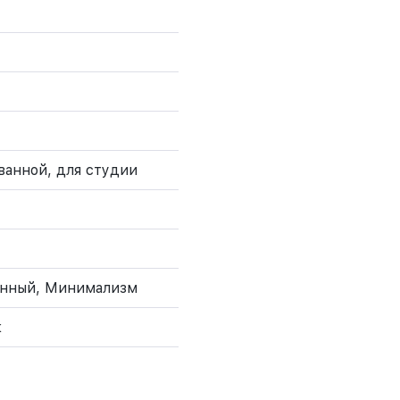
 ванной, для студии
енный, Минимализм
к