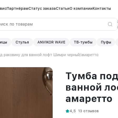
вис
Партнёрам
Статус заказа
Статьи
О компании
Контакты
ицы
Стулья
ANVIKOR WAVE
ТВ-тумбы
Пуфы
д раковину для ванной лофт Шимри черный/амаретто
Тумба под
ванной л
амаретто
4,5
13 отзывов