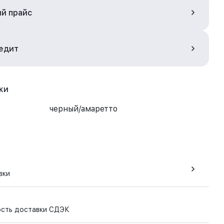
ый прайс
редит
ки
черный/амаретто
вки
ость доставки СДЭК