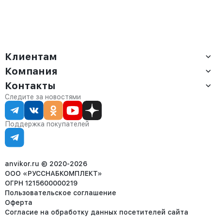
Клиентам
Компания
Доставка
Оплата
Контакты
О компании
Сервис
Контакты
Отдел продаж:
Следите за новостями
Статус заказа
8 (800) 234-22-62
Партнёрам
Статьи
corp@anvikor.ru
Поддержка покупателей
Ежедневно, с 7:00-19:00 (МСК)
Отдел рекламации:
8 (953) 455-25-61
info@anvikor.ru
anvikor.ru © 2020-2026
ООО «РУССНАБКОМПЛЕКТ»
ОГРН 1215600000219
Пользовательское соглашение
Оферта
Согласие на обработку данных посетителей сайта