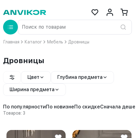
Главная
Каталог
Мебель
Дровницы
Дровницы
Цвет
Глубина предмета
Ширина предмета
По популярности
По новизне
По скидке
Сначала деше
Товаров: 3