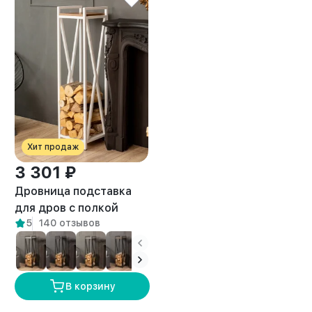
Хит продаж
3 301 ₽
Дровница подставка
для дров с полкой
5
140 отзывов
лофт Тонто белый/
амаретто
В корзину