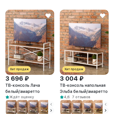
Хит продаж
Хит продаж
3 696 ₽
3 004 ₽
ТВ-консоль Лача
ТВ-консоль напольная
белый/амаретто
Эльба белый/амаретто
Ждёт оценку
4,6
7 отзывов