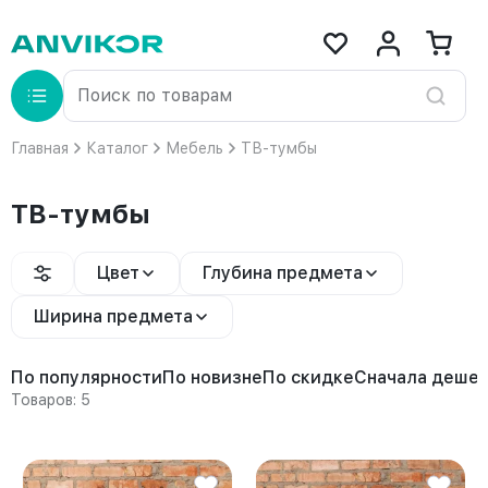
Главная
Каталог
Мебель
ТВ-тумбы
ТВ-тумбы
Цвет
Глубина предмета
Ширина предмета
По популярности
По новизне
По скидке
Сначала деше
Товаров: 5