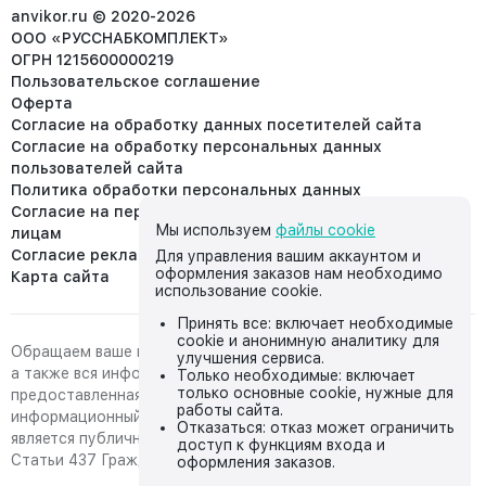
info@anvikor.ru
anvikor.ru © 2020-2026
ООО «РУССНАБКОМПЛЕКТ»
ОГРН 1215600000219
Пользовательское соглашение
Оферта
Согласие на обработку данных посетителей сайта
Согласие на обработку персональных данных
пользователей сайта
Политика обработки персональных данных
Согласие на передачу персональных данных третьим
Мы используем
файлы cookie
лицам
Согласие реклама
Для управления вашим аккаунтом и
оформления заказов нам необходимо
Карта сайта
использование cookie.
Принять все: включает необходимые
cookie и анонимную аналитику для
Обращаем ваше внимание на то, что данный интернет-сайт,
улучшения сервиса.
а также вся информация о товарах и ценах,
Только необходимые: включает
только основные cookie, нужные для
предоставленная на нём, носит исключительно
работы сайта.
информационный характер и ни при каких условиях не
Отказаться: отказ может ограничить
является публичной офертой, определяемой положениями
доступ к функциям входа и
Статьи 437 Гражданского кодекса Российской Федерации.
оформления заказов.