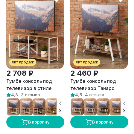
Хит продаж
Хит продаж
2 708 ₽
2 460 ₽
Тумба консоль под
Тумба консоль под
телевизор в стиле
телевизор Танаро
4,3
3 отзыва
4,5
4 отзыва
лофт Арно белый/
белый/амаретто
амаретто
В корзину
В корзину