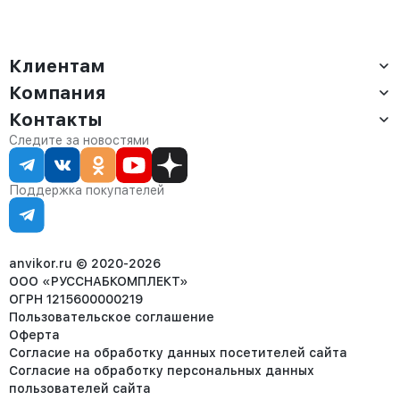
Клиентам
Компания
Доставка
Оплата
Контакты
О компании
Сервис
Контакты
Отдел продаж:
Следите за новостями
Статус заказа
8 (800) 234-22-62
Партнёрам
Статьи
corp@anvikor.ru
Поддержка покупателей
Ежедневно, с 7:00-19:00 (МСК)
Отдел рекламации:
8 (953) 455-25-61
info@anvikor.ru
anvikor.ru © 2020-2026
ООО «РУССНАБКОМПЛЕКТ»
ОГРН 1215600000219
Пользовательское соглашение
Оферта
Согласие на обработку данных посетителей сайта
Согласие на обработку персональных данных
пользователей сайта