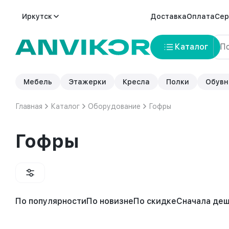
Иркутск
Доставка
Оплата
Сер
Каталог
Мебель
Этажерки
Кресла
Полки
Обувн
Главная
Каталог
Оборудование
Гофры
Гофры
По популярности
По новизне
По скидке
Сначала де