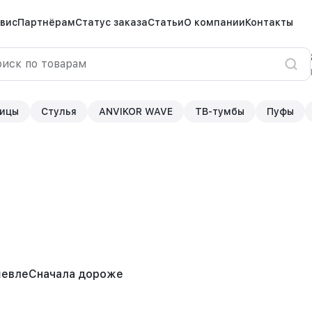
вис
Партнёрам
Статус заказа
Статьи
О компании
Контакты
ицы
Стулья
ANVIKOR WAVE
ТВ-тумбы
Пуфы
шевле
Сначала дороже