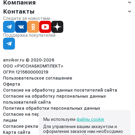
Компания
Доставка
Оплата
Контакты
О компании
Сервис
Контакты
Отдел продаж:
Следите за новостями
Статус заказа
8 (800) 234-22-62
Партнёрам
Статьи
corp@anvikor.ru
Поддержка покупателей
Ежедневно, с 7:00-19:00 (МСК)
Отдел рекламации:
8 (953) 455-25-61
info@anvikor.ru
anvikor.ru © 2020-2026
ООО «РУССНАБКОМПЛЕКТ»
ОГРН 1215600000219
Пользовательское соглашение
Оферта
Согласие на обработку данных посетителей сайта
Согласие на обработку персональных данных
пользователей сайта
Политика обработки персональных данных
Согласие на передачу персональных данных третьим
Мы используем
файлы cookie
лицам
Согласие реклама
Для управления вашим аккаунтом и
оформления заказов нам необходимо
Карта сайта