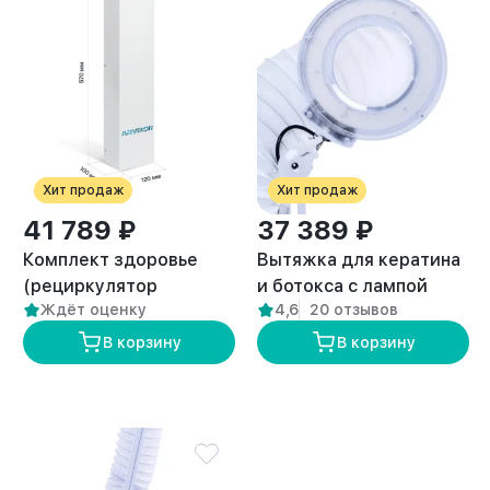
Хит продаж
Хит продаж
41 789 ₽
37 389 ₽
Комплект здоровье
Вытяжка для кератина
(рециркулятор
и ботокса с лампой
Ждёт оценку
4,6
20 отзывов
воздуха и вытяжка
“ANVIKOR VC-AIR-5”
премиум VC-AIR-3)
В корзину
В корзину