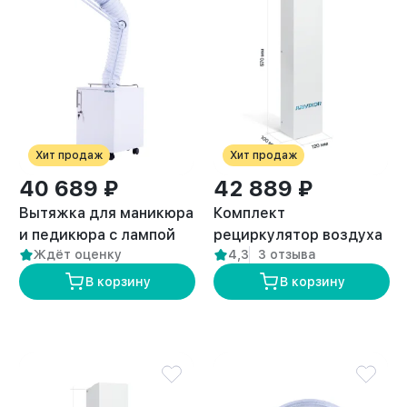
Хит продаж
Хит продаж
40 689 ₽
42 889 ₽
Вытяжка для маникюра
Комплект
и педикюра с лампой
рециркулятор воздуха
Ждёт оценку
4,3
3 отзыва
премиум “ANVIKOR VC-
+ вытяжка для
AIR-3” + Комплект
кератина и ботокса с
В корзину
В корзину
пылевых фильтров (5
лампой
шт)