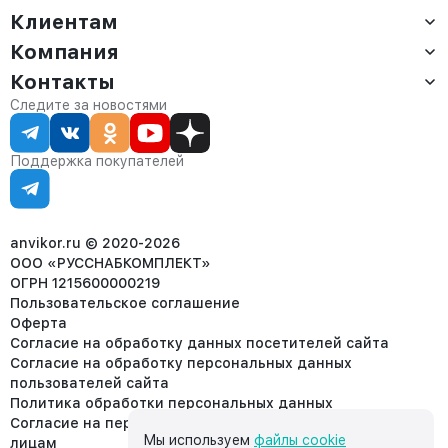
Клиентам
Компания
Доставка
Оплата
Контакты
О компании
Сервис
Контакты
Отдел продаж:
Следите за новостями
Статус заказа
8 (800) 234-22-62
Партнёрам
Статьи
corp@anvikor.ru
Поддержка покупателей
Ежедневно, с 7:00-19:00 (МСК)
Отдел рекламации:
8 (953) 455-25-61
info@anvikor.ru
anvikor.ru © 2020-2026
ООО «РУССНАБКОМПЛЕКТ»
ОГРН 1215600000219
Пользовательское соглашение
Оферта
Согласие на обработку данных посетителей сайта
Согласие на обработку персональных данных
пользователей сайта
Политика обработки персональных данных
Согласие на передачу персональных данных третьим
Мы используем
файлы cookie
лицам