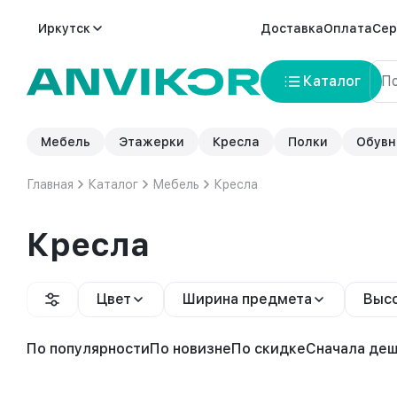
Иркутск
Доставка
Оплата
Сер
Каталог
Мебель
Этажерки
Кресла
Полки
Обувн
Главная
Каталог
Мебель
Кресла
Кресла
Цвет
Ширина предмета
Высо
По популярности
По новизне
По скидке
Сначала де