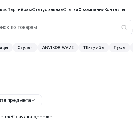
вис
Партнёрам
Статус заказа
Статьи
О компании
Контакты
ицы
Стулья
ANVIKOR WAVE
ТВ-тумбы
Пуфы
та предмета
шевле
Сначала дороже