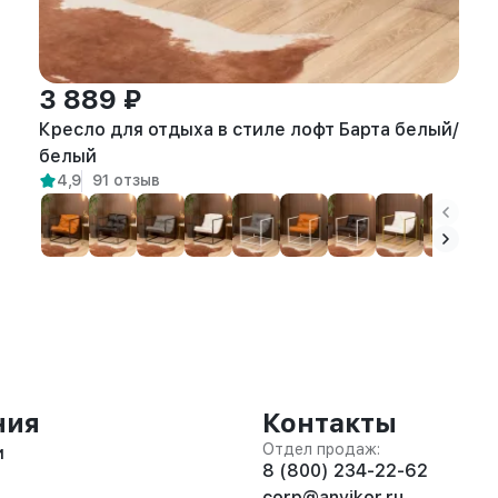
3 889 ₽
Кресло для отдыха в стиле лофт Барта белый/
белый
4,9
91 отзыв
ния
Контакты
Отдел продаж:
и
8 (800) 234-22-62
corp@anvikor.ru