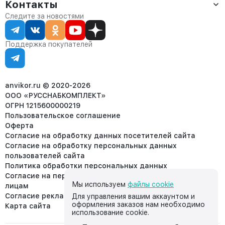
Оплата
Контакты
О компании
Сервис
Контакты
Отдел продаж:
Следите за новостями
Статус заказа
8 (800) 234-22-62
Партнёрам
Статьи
corp@anvikor.ru
Поддержка покупателей
Ежедневно, с 7:00-19:00 (МСК)
Отдел рекламации:
8 (953) 455-25-61
info@anvikor.ru
anvikor.ru © 2020-2026
ООО «РУССНАБКОМПЛЕКТ»
ОГРН 1215600000219
Пользовательское соглашение
Оферта
Согласие на обработку данных посетителей сайта
Согласие на обработку персональных данных
пользователей сайта
Политика обработки персональных данных
Согласие на передачу персональных данных третьим
Мы используем
файлы cookie
лицам
Согласие реклама
Для управления вашим аккаунтом и
оформления заказов нам необходимо
Карта сайта
использование cookie.