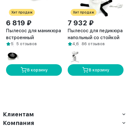
Хит продаж
Хит продаж
6 819 ₽
7 932 ₽
Пылесос для маникюра
Пылесос для педикюра
встроенный
напольный со стойкой
5
5 отзывов
4,6
86 отзывов
встраиваемый Pure
Breeze черный
белый
В корзину
В корзину
Клиентам
Компания
Доставка