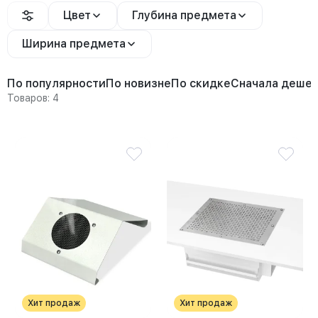
Цвет
Глубина предмета
Ширина предмета
По популярности
По новизне
По скидке
Сначала деше
Товаров: 4
Хит продаж
Хит продаж