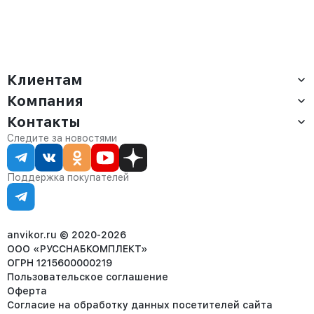
Клиентам
Компания
Доставка
Оплата
Контакты
О компании
Сервис
Контакты
Отдел продаж:
Следите за новостями
Статус заказа
8 (800) 234-22-62
Партнёрам
Статьи
corp@anvikor.ru
Поддержка покупателей
Ежедневно, с 7:00-19:00 (МСК)
Отдел рекламации:
8 (953) 455-25-61
info@anvikor.ru
anvikor.ru © 2020-2026
ООО «РУССНАБКОМПЛЕКТ»
ОГРН 1215600000219
Пользовательское соглашение
Оферта
Согласие на обработку данных посетителей сайта