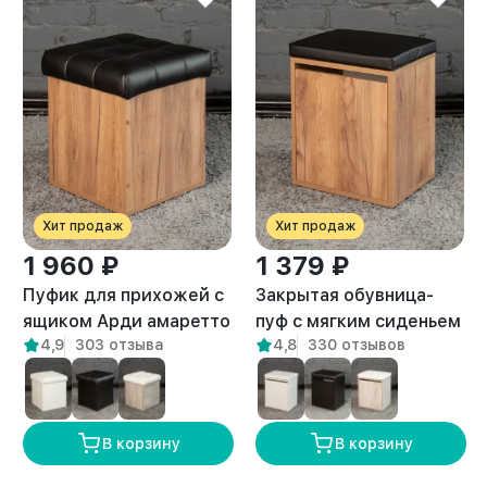
Хит продаж
Хит продаж
1 960 ₽
1 379 ₽
Пуфик для прихожей с
Закрытая обувница-
ящиком Арди амаретто
пуф с мягким сиденьем
4,9
303 отзыва
4,8
330 отзывов
для прихожей Вома
амаретто
В корзину
В корзину