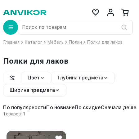
Главная
Каталог
Мебель
Полки
Полки для лаков
Полки для лаков
Цвет
Глубина предмета
Ширина предмета
По популярности
По новизне
По скидке
Сначала деше
Товаров: 1