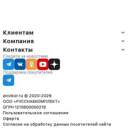
Клиентам
Компания
Доставка
Оплата
Контакты
О компании
Сервис
Контакты
Отдел продаж:
Следите за новостями
Статус заказа
8 (800) 234-22-62
Партнёрам
Статьи
corp@anvikor.ru
Поддержка покупателей
Ежедневно, с 7:00-19:00 (МСК)
Отдел рекламации:
8 (953) 455-25-61
info@anvikor.ru
anvikor.ru © 2020-2026
ООО «РУССНАБКОМПЛЕКТ»
ОГРН 1215600000219
Пользовательское соглашение
Оферта
Согласие на обработку данных посетителей сайта