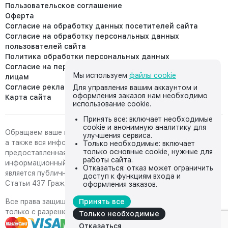
Пользовательское соглашение
Оферта
Согласие на обработку данных посетителей сайта
Согласие на обработку персональных данных
пользователей сайта
Политика обработки персональных данных
Согласие на передачу персональных данных третьим
Мы используем
файлы cookie
лицам
Согласие реклама
Для управления вашим аккаунтом и
оформления заказов нам необходимо
Карта сайта
использование cookie.
Принять все: включает необходимые
cookie и анонимную аналитику для
Обращаем ваше внимание на то, что данный интернет-сайт,
улучшения сервиса.
а также вся информация о товарах и ценах,
Только необходимые: включает
только основные cookie, нужные для
предоставленная на нём, носит исключительно
работы сайта.
информационный характер и ни при каких условиях не
Отказаться: отказ может ограничить
является публичной офертой, определяемой положениями
доступ к функциям входа и
Статьи 437 Гражданского кодекса Российской Федерации.
оформления заказов.
Все права защищены, любое копирование с сайта возможно
Принять все
только с разрешения владельца сайта
Только необходимые
Отказаться