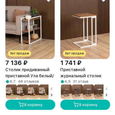
Хит продаж
Хит продаж
7 136 ₽
1 741 ₽
Столик придиванный
Приставной
приставной Ула белый/
журнальный столик
4,7
46 отзывов
4,5
31 отзыв
амаретто
Римо белый/амаретто
В корзину
В корзину