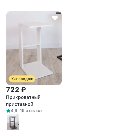
Хит продаж
722 ₽
Прикроватный
приставной
4,9
15 отзывов
журнальный столик
Вейна белый