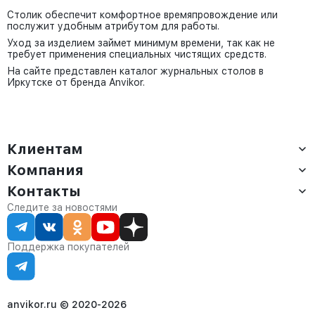
Столик обеспечит комфортное времяпровождение или
послужит удобным атрибутом для работы.
Уход за изделием займет минимум времени, так как не
требует применения специальных чистящих средств.
На сайте представлен каталог журнальных столов в
Иркутске от бренда Anvikor.
Клиентам
Компания
Доставка
Оплата
Контакты
О компании
Сервис
Контакты
Отдел продаж:
Следите за новостями
Статус заказа
8 (800) 234-22-62
Партнёрам
Статьи
corp@anvikor.ru
Поддержка покупателей
Ежедневно, с 7:00-19:00 (МСК)
Отдел рекламации:
8 (953) 455-25-61
info@anvikor.ru
anvikor.ru © 2020-2026