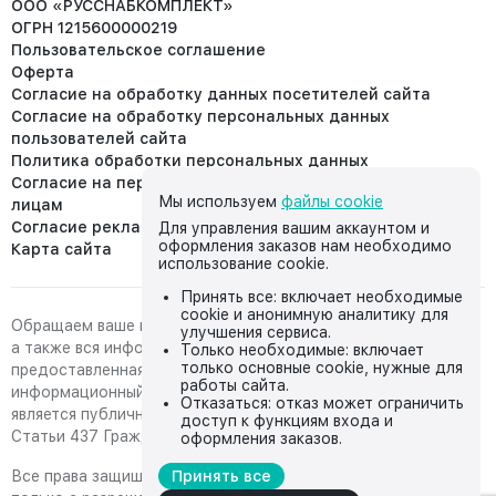
ООО «РУССНАБКОМПЛЕКТ»
ОГРН 1215600000219
Пользовательское соглашение
Оферта
Согласие на обработку данных посетителей сайта
Согласие на обработку персональных данных
пользователей сайта
Политика обработки персональных данных
Согласие на передачу персональных данных третьим
Мы используем
файлы cookie
лицам
Согласие реклама
Для управления вашим аккаунтом и
оформления заказов нам необходимо
Карта сайта
использование cookie.
Принять все: включает необходимые
cookie и анонимную аналитику для
Обращаем ваше внимание на то, что данный интернет-сайт,
улучшения сервиса.
а также вся информация о товарах и ценах,
Только необходимые: включает
только основные cookie, нужные для
предоставленная на нём, носит исключительно
работы сайта.
информационный характер и ни при каких условиях не
Отказаться: отказ может ограничить
является публичной офертой, определяемой положениями
доступ к функциям входа и
Статьи 437 Гражданского кодекса Российской Федерации.
оформления заказов.
Все права защищены, любое копирование с сайта возможно
Принять все