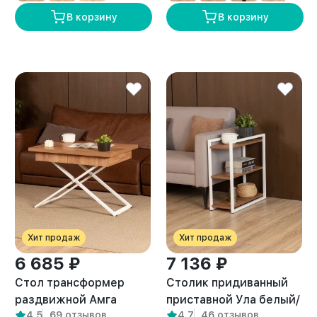
В корзину
В корзину
Хит продаж
Хит продаж
6 685 ₽
7 136 ₽
Стол трансформер
Столик придиванный
раздвижной Амга
приставной Ула белый/
4,5
69 отзывов
4,7
46 отзывов
белый/амаретто
амаретто