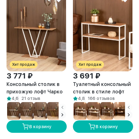
Хит продаж
Хит продаж
3 771 ₽
3 691 ₽
Консольный столик в
Туалетный консольный
прихожую лофт Чарко
столик в стиле лофт
4,6
21 отзыв
4,8
166 отзывов
белый/амаретто
Вакка белый/амаретто
В корзину
В корзину