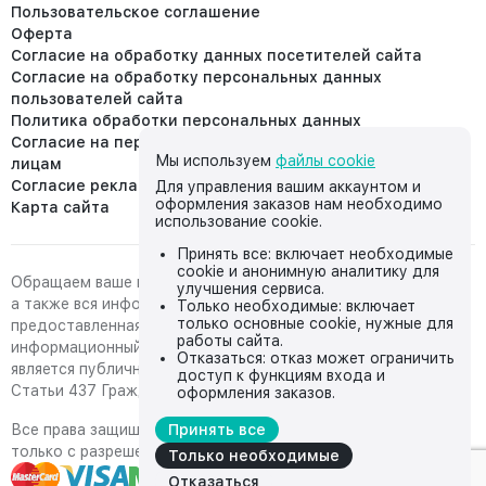
Пользовательское соглашение
Оферта
Согласие на обработку данных посетителей сайта
Согласие на обработку персональных данных
пользователей сайта
Политика обработки персональных данных
Согласие на передачу персональных данных третьим
Мы используем
файлы cookie
лицам
Согласие реклама
Для управления вашим аккаунтом и
оформления заказов нам необходимо
Карта сайта
использование cookie.
Принять все: включает необходимые
cookie и анонимную аналитику для
Обращаем ваше внимание на то, что данный интернет-сайт,
улучшения сервиса.
а также вся информация о товарах и ценах,
Только необходимые: включает
только основные cookie, нужные для
предоставленная на нём, носит исключительно
работы сайта.
информационный характер и ни при каких условиях не
Отказаться: отказ может ограничить
является публичной офертой, определяемой положениями
доступ к функциям входа и
Статьи 437 Гражданского кодекса Российской Федерации.
оформления заказов.
Все права защищены, любое копирование с сайта возможно
Принять все
только с разрешения владельца сайта
Только необходимые
Отказаться