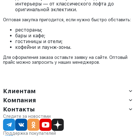
интерьеры — от классического лофта до
оригинальной эклектики.
Оптовая закупка пригодится, если нужно быстро обставить:
рестораны;
бары и кафе;
гостиницы и отели;
кофейни и лаунж-зоны.
Для оформления заказа оставьте заявку на сайте. Оптовый
прайс можно запросить у наших менеджеров.
Клиентам
Компания
Доставка
Оплата
Контакты
О компании
Сервис
Контакты
Отдел продаж:
Следите за новостями
Статус заказа
8 (800) 234-22-62
Партнёрам
Статьи
corp@anvikor.ru
Поддержка покупателей