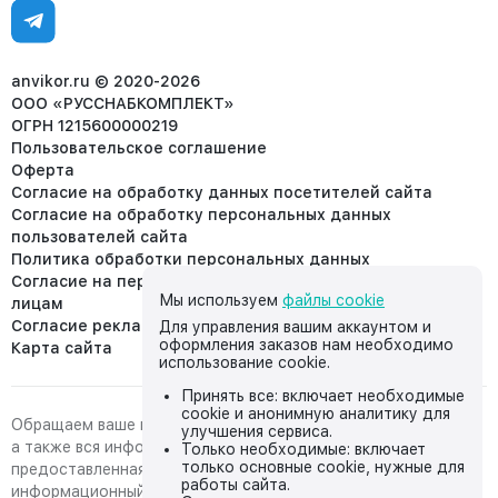
Ежедневно, с 7:00-19:00 (МСК)
Отдел рекламации:
8 (953) 455-25-61
info@anvikor.ru
anvikor.ru © 2020-2026
ООО «РУССНАБКОМПЛЕКТ»
ОГРН 1215600000219
Пользовательское соглашение
Оферта
Согласие на обработку данных посетителей сайта
Согласие на обработку персональных данных
пользователей сайта
Политика обработки персональных данных
Согласие на передачу персональных данных третьим
Мы используем
файлы cookie
лицам
Согласие реклама
Для управления вашим аккаунтом и
оформления заказов нам необходимо
Карта сайта
использование cookie.
Принять все: включает необходимые
cookie и анонимную аналитику для
Обращаем ваше внимание на то, что данный интернет-сайт,
улучшения сервиса.
а также вся информация о товарах и ценах,
Только необходимые: включает
только основные cookie, нужные для
предоставленная на нём, носит исключительно
работы сайта.
информационный характер и ни при каких условиях не