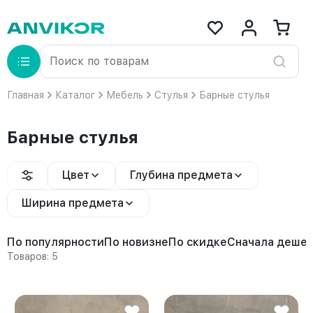
Главная
Каталог
Мебель
Стулья
Барные стулья
Барные стулья
Цвет
Глубина предмета
Ширина предмета
По популярности
По новизне
По скидке
Сначала деше
Товаров: 5