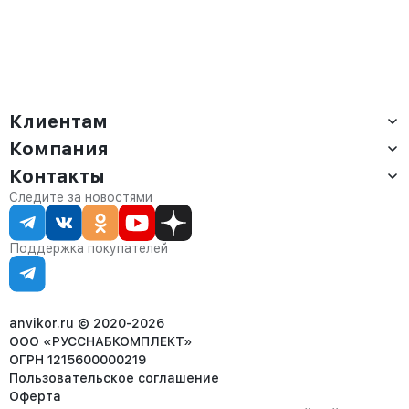
Клиентам
Компания
Доставка
Оплата
Контакты
О компании
Сервис
Контакты
Отдел продаж:
Следите за новостями
Статус заказа
8 (800) 234-22-62
Партнёрам
Статьи
corp@anvikor.ru
Поддержка покупателей
Ежедневно, с 7:00-19:00 (МСК)
Отдел рекламации:
8 (953) 455-25-61
info@anvikor.ru
anvikor.ru © 2020-2026
ООО «РУССНАБКОМПЛЕКТ»
ОГРН 1215600000219
Пользовательское соглашение
Оферта