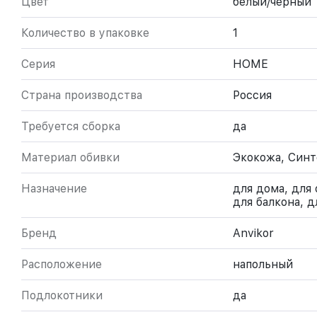
Цвет
белый/черный
Количество в упаковке
1
Серия
HOME
Страна производства
Россия
Требуется сборка
да
Материал обивки
Экокожа, Синт
Назначение
для дома, для 
для балкона, д
Бренд
Anvikor
Расположение
напольный
Подлокотники
да