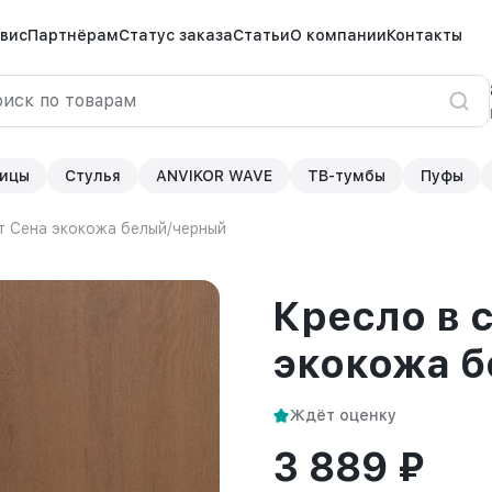
вис
Партнёрам
Статус заказа
Статьи
О компании
Контакты
ицы
Стулья
ANVIKOR WAVE
ТВ-тумбы
Пуфы
т Сена экокожа белый/черный
Кресло в 
экокожа 
Ждёт оценку
3 889 ₽