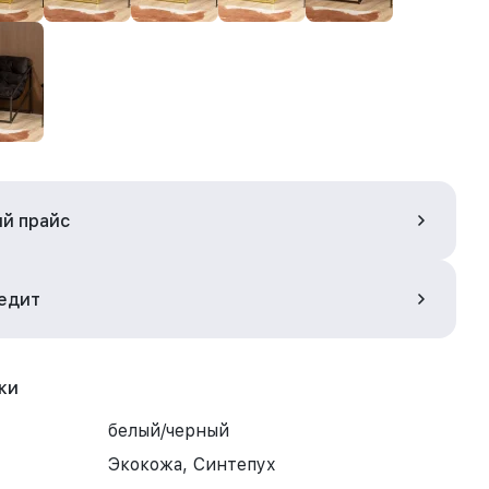
ый прайс
редит
ки
белый/черный
Экокожа, Синтепух