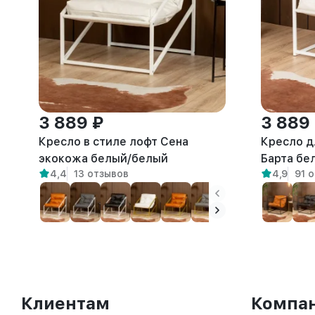
3 889 ₽
3 889
Кресло в стиле лофт Сена
Кресло д
экокожа белый/белый
Барта бе
4,4
13 отзывов
4,9
91 
Клиентам
Компа