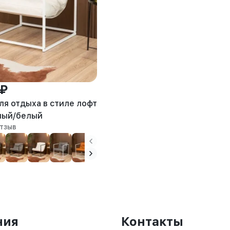
 ₽
ля отдыха в стиле лофт
лый/белый
отзыв
ния
Контакты