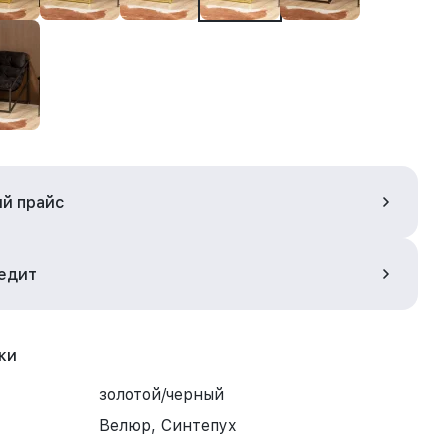
ый прайс
редит
ки
золотой/черный
Велюр, Синтепух