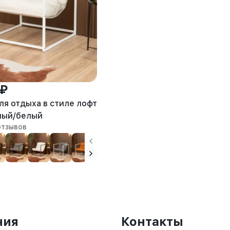
 ₽
ля отдыха в стиле лофт
лый/белый
отзывов
ния
Контакты