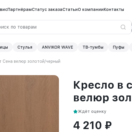
вис
Партнёрам
Статус заказа
Статьи
О компании
Контакты
ицы
Стулья
ANVIKOR WAVE
ТВ-тумбы
Пуфы
т Сена велюр золотой/черный
Кресло в 
велюр зо
Ждёт оценку
4 210 ₽