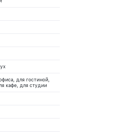
й
пух
офиса, для гостиной,
ля кафе, для студии