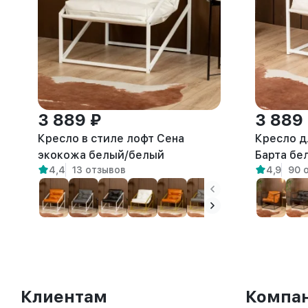
3 889 ₽
3 889
Кресло в стиле лофт Сена
Кресло д
экокожа белый/белый
Барта бе
4,4
13 отзывов
4,9
90 
Клиентам
Компа