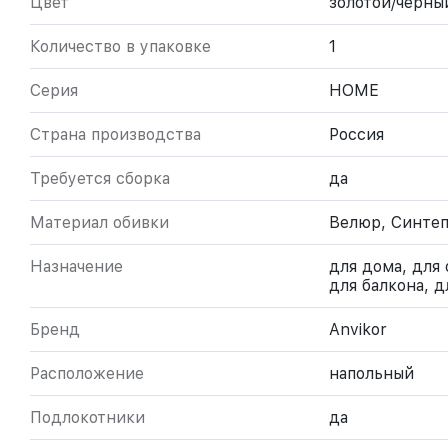
Цвет
золотой/черны
Количество в упаковке
1
Серия
HOME
Страна производства
Россия
Требуется сборка
да
Материал обивки
Велюр, Синте
Назначение
для дома, для 
для балкона, д
Бренд
Anvikor
Расположение
напольный
Подлокотники
да