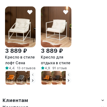
3 889 ₽
3 889 ₽
Кресло в стиле
Кресло для
лофт Сена
отдыха в стиле
4,4
13 отзывов
4,9
91 отзыв
экокожа
лофт Барта
белый/белый
белый/белый
Клиентам
Доставка