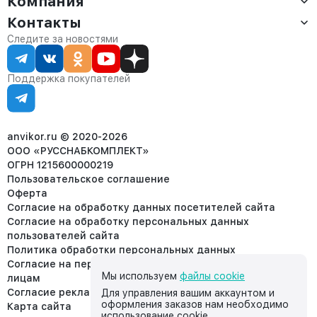
Компания
Оплата
Контакты
О компании
Сервис
Контакты
Отдел продаж:
Следите за новостями
Статус заказа
8 (800) 234-22-62
Партнёрам
Статьи
corp@anvikor.ru
Поддержка покупателей
Ежедневно, с 7:00-19:00 (МСК)
Отдел рекламации:
8 (953) 455-25-61
info@anvikor.ru
anvikor.ru © 2020-2026
ООО «РУССНАБКОМПЛЕКТ»
ОГРН 1215600000219
Пользовательское соглашение
Оферта
Согласие на обработку данных посетителей сайта
Согласие на обработку персональных данных
пользователей сайта
Политика обработки персональных данных
Согласие на передачу персональных данных третьим
Мы используем
файлы cookie
лицам
Согласие реклама
Для управления вашим аккаунтом и
оформления заказов нам необходимо
Карта сайта
использование cookie.