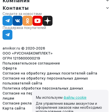
Компания
Оплата
Контакты
О компании
Сервис
Контакты
Отдел продаж:
Следите за новостями
Статус заказа
8 (800) 234-22-62
Партнёрам
Статьи
corp@anvikor.ru
Поддержка покупателей
Ежедневно, с 7:00-19:00 (МСК)
Отдел рекламации:
8 (953) 455-25-61
info@anvikor.ru
anvikor.ru © 2020-2026
ООО «РУССНАБКОМПЛЕКТ»
ОГРН 1215600000219
Пользовательское соглашение
Оферта
Согласие на обработку данных посетителей сайта
Согласие на обработку персональных данных
пользователей сайта
Политика обработки персональных данных
Согласие на передачу персональных данных третьим
Мы используем
файлы cookie
лицам
Согласие реклама
Для управления вашим аккаунтом и
оформления заказов нам необходимо
Карта сайта
использование cookie.