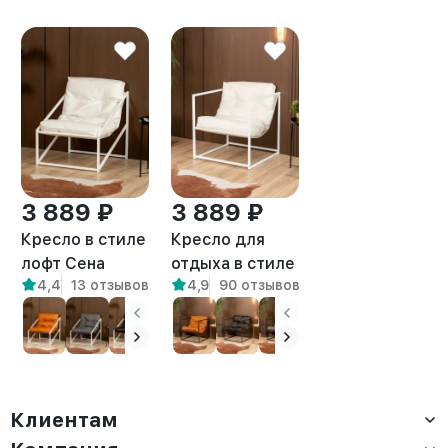
3 889 ₽
3 889 ₽
Кресло в стиле
Кресло для
лофт Сена
отдыха в стиле
4,4
13 отзывов
4,9
90 отзывов
экокожа
лофт Барта
белый/белый
белый/белый
Клиентам
Доставка