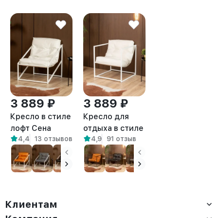
3 889 ₽
3 889 ₽
Кресло в стиле
Кресло для
лофт Сена
отдыха в стиле
4,4
13 отзывов
4,9
91 отзыв
экокожа
лофт Барта
белый/белый
белый/белый
Клиентам
Доставка