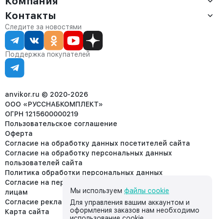
Компания
Оплата
Контакты
О компании
Сервис
Контакты
Отдел продаж:
Следите за новостями
Статус заказа
8 (800) 234-22-62
Партнёрам
Статьи
corp@anvikor.ru
Поддержка покупателей
Ежедневно, с 7:00-19:00 (МСК)
Отдел рекламации:
8 (953) 455-25-61
info@anvikor.ru
anvikor.ru © 2020-2026
ООО «РУССНАБКОМПЛЕКТ»
ОГРН 1215600000219
Пользовательское соглашение
Оферта
Согласие на обработку данных посетителей сайта
Согласие на обработку персональных данных
пользователей сайта
Политика обработки персональных данных
Согласие на передачу персональных данных третьим
Мы используем
файлы cookie
лицам
Согласие реклама
Для управления вашим аккаунтом и
оформления заказов нам необходимо
Карта сайта
использование cookie.