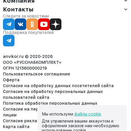
Компания
Оплата
Контакты
О компании
Сервис
Контакты
Отдел продаж:
Следите за новостями
Статус заказа
8 (800) 234-22-62
Партнёрам
Статьи
corp@anvikor.ru
Поддержка покупателей
Ежедневно, с 7:00-19:00 (МСК)
Отдел рекламации:
8 (953) 455-25-61
info@anvikor.ru
anvikor.ru © 2020-2026
ООО «РУССНАБКОМПЛЕКТ»
ОГРН 1215600000219
Пользовательское соглашение
Оферта
Согласие на обработку данных посетителей сайта
Согласие на обработку персональных данных
пользователей сайта
Политика обработки персональных данных
Согласие на передачу персональных данных третьим
Мы используем
файлы cookie
лицам
Согласие реклама
Для управления вашим аккаунтом и
оформления заказов нам необходимо
Карта сайта
использование cookie.