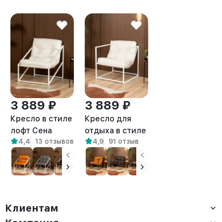
3 889 ₽
3 889 ₽
Кресло в стиле
Кресло для
лофт Сена
отдыха в стиле
4,4
13 отзывов
4,9
91 отзыв
экокожа
лофт Барта
белый/белый
белый/белый
Клиентам
Доставка