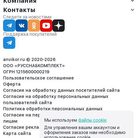
Компания
Оплата
Контакты
О компании
Сервис
Контакты
Отдел продаж:
Следите за новостями
Статус заказа
8 (800) 234-22-62
Партнёрам
Статьи
corp@anvikor.ru
Поддержка покупателей
Ежедневно, с 7:00-19:00 (МСК)
Отдел рекламации:
8 (953) 455-25-61
info@anvikor.ru
anvikor.ru © 2020-2026
ООО «РУССНАБКОМПЛЕКТ»
ОГРН 1215600000219
Пользовательское соглашение
Оферта
Согласие на обработку данных посетителей сайта
Согласие на обработку персональных данных
пользователей сайта
Политика обработки персональных данных
Согласие на передачу персональных данных третьим
Мы используем
файлы cookie
лицам
Согласие реклама
Для управления вашим аккаунтом и
оформления заказов нам необходимо
Карта сайта
использование cookie.