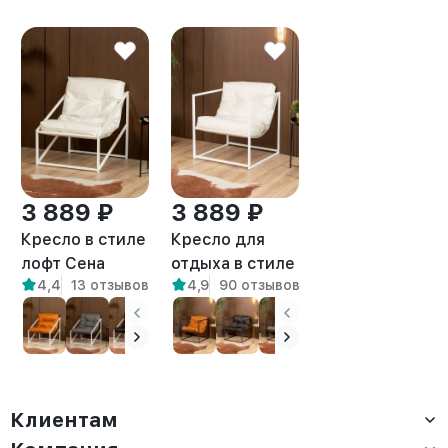
3 889 ₽
3 889 ₽
Кресло в стиле
Кресло для
лофт Сена
отдыха в стиле
4,4
13 отзывов
4,9
90 отзывов
экокожа
лофт Барта
белый/белый
белый/белый
Клиентам
Доставка