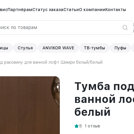
вис
Партнёрам
Статус заказа
Статьи
О компании
Контакты
ицы
Стулья
ANVIKOR WAVE
ТВ-тумбы
Пуфы
д раковину для ванной лофт Шимри белый/белый
Тумба под
ванной л
белый
5
1 отзыв