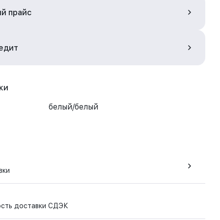
ый прайс
редит
ки
белый/белый
вки
ость доставки СДЭК