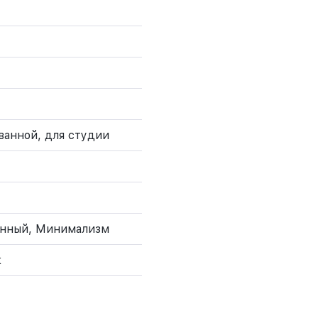
 ванной, для студии
енный, Минимализм
к