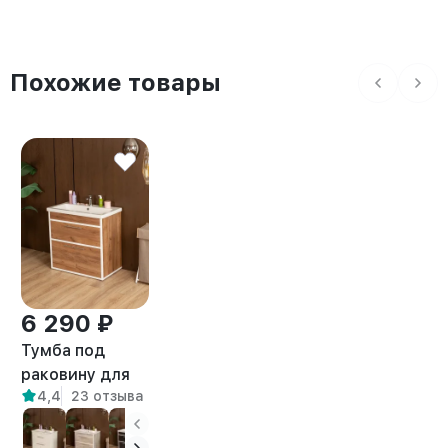
Похожие товары
6 290 ₽
Тумба под
раковину для
4,4
23 отзыва
ванной лофт
Шимри белый/
амаретто