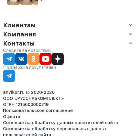
Клиентам
Компания
Доставка
Оплата
Контакты
О компании
Сервис
Контакты
Отдел продаж:
Следите за новостями
Статус заказа
8 (800) 234-22-62
Партнёрам
Статьи
corp@anvikor.ru
Поддержка покупателей
Ежедневно, с 7:00-19:00 (МСК)
Отдел рекламации:
8 (953) 455-25-61
info@anvikor.ru
anvikor.ru © 2020-2026
ООО «РУССНАБКОМПЛЕКТ»
ОГРН 1215600000219
Пользовательское соглашение
Оферта
Согласие на обработку данных посетителей сайта
Согласие на обработку персональных данных
пользователей сайта