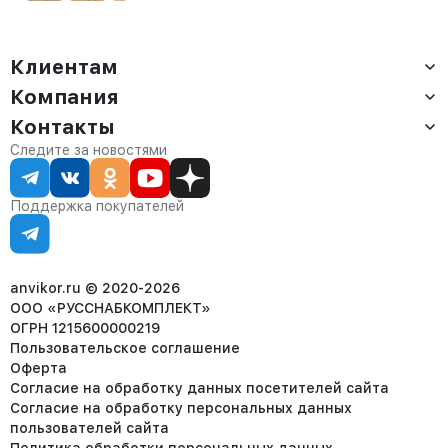
Клиентам
Компания
Доставка
Оплата
Контакты
О компании
Сервис
Контакты
Отдел продаж:
Следите за новостями
Статус заказа
8 (800) 234-22-62
Партнёрам
Статьи
corp@anvikor.ru
Поддержка покупателей
Ежедневно, с 7:00-19:00 (МСК)
Отдел рекламации:
8 (953) 455-25-61
info@anvikor.ru
anvikor.ru © 2020-2026
ООО «РУССНАБКОМПЛЕКТ»
ОГРН 1215600000219
Пользовательское соглашение
Оферта
Согласие на обработку данных посетителей сайта
Согласие на обработку персональных данных
пользователей сайта
Политика обработки персональных данных