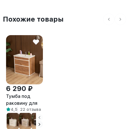
Похожие товары
6 290 ₽
Тумба под
раковину для
4,5
22 отзыва
ванной лофт
Шимри белый/
амаретто