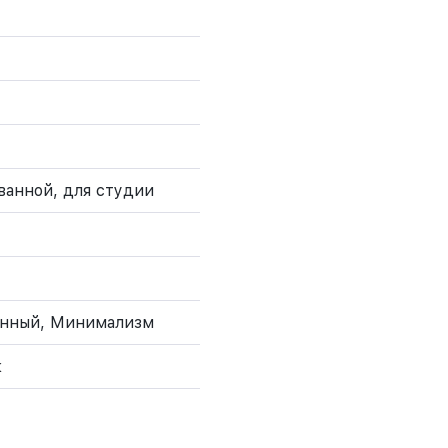
 ванной, для студии
енный, Минимализм
к