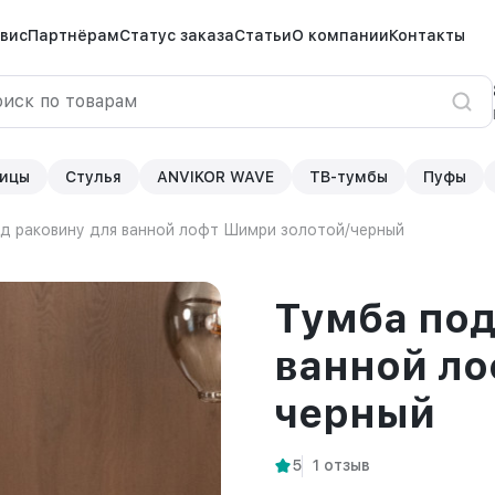
вис
Партнёрам
Статус заказа
Статьи
О компании
Контакты
ицы
Стулья
ANVIKOR WAVE
ТВ-тумбы
Пуфы
д раковину для ванной лофт Шимри золотой/черный
Тумба под
ванной ло
черный
5
1 отзыв