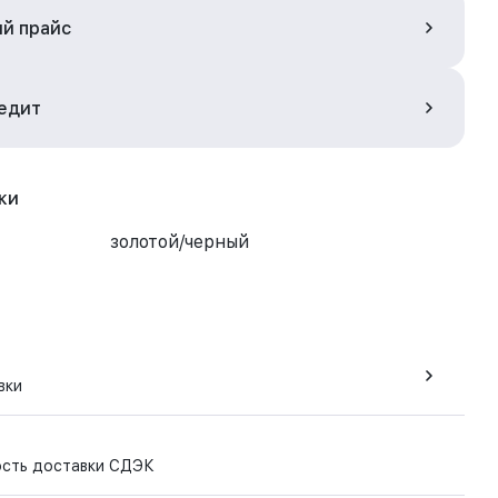
ый прайс
редит
ки
золотой/черный
вки
ость доставки СДЭК