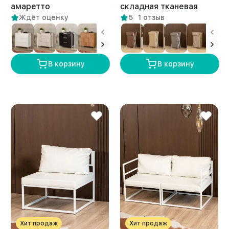
амаретто
складная тканевая
Ждёт оценку
5
1 отзыв
лофт Мура белый/
бежевый
В корзину
В корзину
Хит продаж
Хит продаж