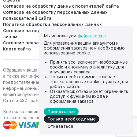
Оферта
Согласие на обработку данных посетителей сайта
Согласие на обработку персональных данных
пользователей сайта
Политика обработки персональных данных
Согласие на передачу персональных данных третьим
Мы используем
файлы cookie
лицам
Согласие реклама
Для управления вашим аккаунтом и
оформления заказов нам необходимо
Карта сайта
использование cookie.
Принять все: включает необходимые
cookie и анонимную аналитику для
Обращаем ваше внимание на то, что данный интернет-сайт,
улучшения сервиса.
а также вся информация о товарах и ценах,
Только необходимые: включает
только основные cookie, нужные для
предоставленная на нём, носит исключительно
работы сайта.
информационный характер и ни при каких условиях не
Отказаться: отказ может ограничить
является публичной офертой, определяемой положениями
доступ к функциям входа и
Статьи 437 Гражданского кодекса Российской Федерации.
оформления заказов.
Все права защищены, любое копирование с сайта возможно
Принять все
только с разрешения владельца сайта
Только необходимые
Отказаться