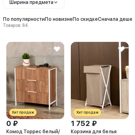
Ширина предмета
По популярности
По новизне
По скидке
Сначала деше
Товаров: 84
Хит продаж
Хит продаж
0 ₽
1 752 ₽
Комод Торрес белый/
Корзина для белья