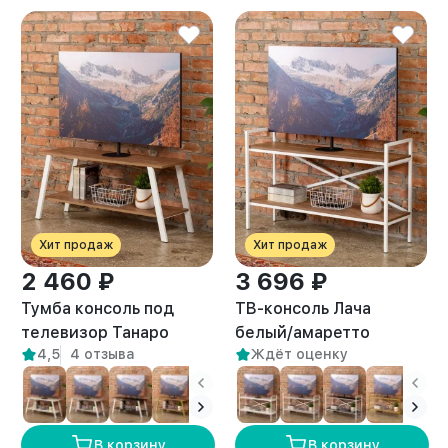
Хит продаж
Хит продаж
2 460 ₽
3 696 ₽
Тумба консоль под
ТВ-консоль Лача
телевизор Танаро
белый/амаретто
4,5
4 отзыва
Ждёт оценку
белый/амаретто
В корзину
В корзину