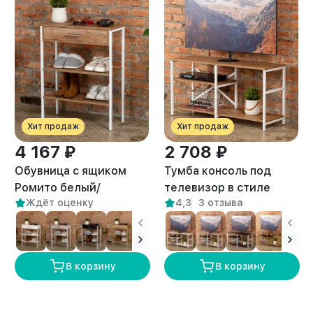
Хит продаж
Хит продаж
4 167 ₽
2 708 ₽
Обувница с ящиком
Тумба консоль под
Ромито белый/
телевизор в стиле
Ждёт оценку
4,3
3 отзыва
амаретто
лофт Арно белый/
амаретто
В корзину
В корзину