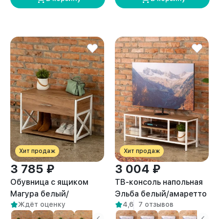
Хит продаж
Хит продаж
3 785 ₽
3 004 ₽
Обувница с ящиком
ТВ-консоль напольная
Магура белый/
Эльба белый/амаретто
Ждёт оценку
4,6
7 отзывов
амаретто