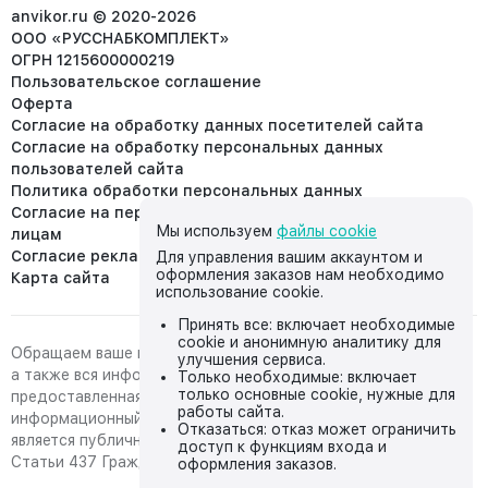
info@anvikor.ru
anvikor.ru © 2020-2026
ООО «РУССНАБКОМПЛЕКТ»
ОГРН 1215600000219
Пользовательское соглашение
Оферта
Согласие на обработку данных посетителей сайта
Согласие на обработку персональных данных
пользователей сайта
Политика обработки персональных данных
Согласие на передачу персональных данных третьим
Мы используем
файлы cookie
лицам
Согласие реклама
Для управления вашим аккаунтом и
оформления заказов нам необходимо
Карта сайта
использование cookie.
Принять все: включает необходимые
cookie и анонимную аналитику для
Обращаем ваше внимание на то, что данный интернет-сайт,
улучшения сервиса.
а также вся информация о товарах и ценах,
Только необходимые: включает
только основные cookie, нужные для
предоставленная на нём, носит исключительно
работы сайта.
информационный характер и ни при каких условиях не
Отказаться: отказ может ограничить
является публичной офертой, определяемой положениями
доступ к функциям входа и
Статьи 437 Гражданского кодекса Российской Федерации.
оформления заказов.