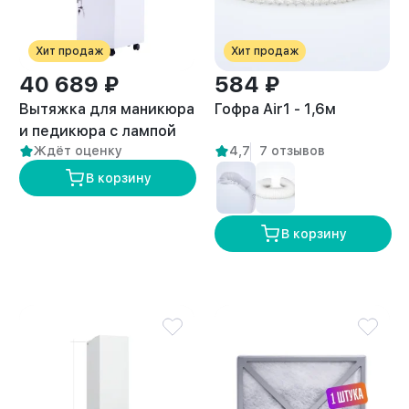
Хит продаж
Хит продаж
40 689 ₽
584 ₽
Вытяжка для маникюра
Гофра Air1 - 1,6м
и педикюра с лампой
Ждёт оценку
4,7
7 отзывов
премиум “ANVIKOR VC-
AIR-3” + Комплект
В корзину
пылевых фильтров (5
шт)
В корзину