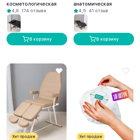
косметологическая
анатомическая
4,9
174 отзыва
4,5
41 отзыв
массажная складная
косметологическая с
для ресниц Персе
держателем Килини
белая
белая
В корзину
В корзину
Хит продаж
Хит продаж