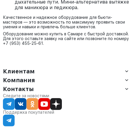
дыхательные пути. Мини-альтернатива вытяжке
для маникюра и педикюра.
Качественное и надежное оборудование для бьюти-
мастеров — это возможность по максимуму проявить свои
умения и навыки и привлечь больше клиентов.
Оборудование можно купить в Самаре с быстрой доставкой.
Для этого оставьте заявку на сайте или позвоните по номеру
+7 (953) 455-25-61.
Клиентам
Компания
Доставка
Оплата
Контакты
О компании
Сервис
Контакты
Отдел продаж:
Следите за новостями
Статус заказа
8 (800) 234-22-62
Партнёрам
Статьи
corp@anvikor.ru
Поддержка покупателей
Ежедневно, с 7:00-19:00 (МСК)
Отдел рекламации:
8 (953) 455-25-61