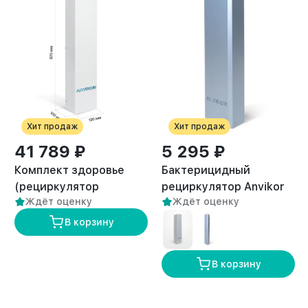
Хит продаж
Хит продаж
41 789 ₽
5 295 ₽
Комплект здоровье
Бактерицидный
(рециркулятор
рециркулятор Anvikor
2
Ждёт оценку
Ждёт оценку
воздуха и вытяжка
AVK-40 (50 м
)
премиум VC-AIR-3)
В корзину
В корзину