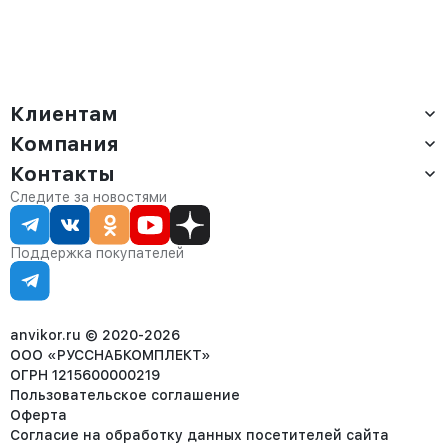
Клиентам
Компания
Доставка
Оплата
Контакты
О компании
Сервис
Контакты
Отдел продаж:
Следите за новостями
Статус заказа
8 (800) 234-22-62
Партнёрам
Статьи
corp@anvikor.ru
Поддержка покупателей
Ежедневно, с 7:00-19:00 (МСК)
Отдел рекламации:
8 (953) 455-25-61
info@anvikor.ru
anvikor.ru © 2020-2026
ООО «РУССНАБКОМПЛЕКТ»
ОГРН 1215600000219
Пользовательское соглашение
Оферта
Согласие на обработку данных посетителей сайта