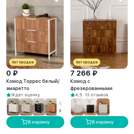
Хит продаж
Хит продаж
0 ₽
7 266 ₽
Комод Торрес белый/
Комод с
амаретто
фрезерованными
Ждёт оценку
4,5
13 отзывов
фасадами с
выдвижными ящиками
Лиму амаретто
В корзину
В корзину