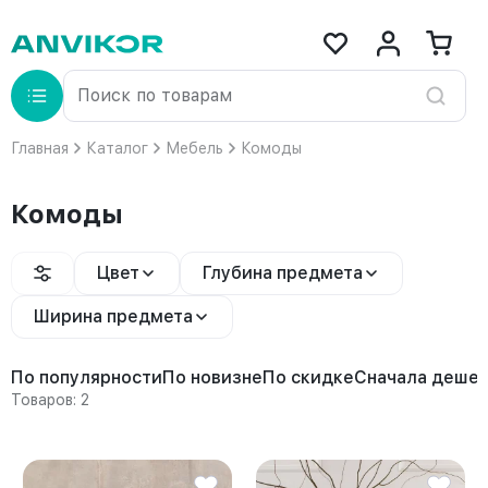
Главная
Каталог
Мебель
Комоды
Комоды
Цвет
Глубина предмета
Ширина предмета
По популярности
По новизне
По скидке
Сначала деше
Товаров: 2