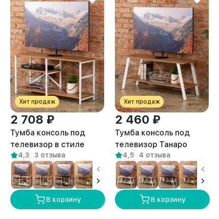
Хит продаж
Хит продаж
2 708 ₽
2 460 ₽
Тумба консоль под
Тумба консоль под
телевизор в стиле
телевизор Танаро
4,3
3 отзыва
4,5
4 отзыва
лофт Арно белый/
белый/амаретто
амаретто
В корзину
В корзину