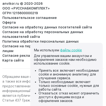
info@anvikor.ru
anvikor.ru © 2020-2026
ООО «РУССНАБКОМПЛЕКТ»
ОГРН 1215600000219
Пользовательское соглашение
Оферта
Согласие на обработку данных посетителей сайта
Согласие на обработку персональных данных
пользователей сайта
Политика обработки персональных данных
Согласие на передачу персональных данных третьим
Мы используем
файлы cookie
лицам
Согласие реклама
Для управления вашим аккаунтом и
оформления заказов нам необходимо
Карта сайта
использование cookie.
Принять все: включает необходимые
cookie и анонимную аналитику для
Обращаем ваше внимание на то, что данный интернет-сайт,
улучшения сервиса.
а также вся информация о товарах и ценах,
Только необходимые: включает
только основные cookie, нужные для
предоставленная на нём, носит исключительно
работы сайта.
информационный характер и ни при каких условиях не
Отказаться: отказ может ограничить
является публичной офертой, определяемой положениями
доступ к функциям входа и
Статьи 437 Гражданского кодекса Российской Федерации.
оформления заказов.