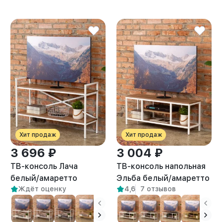
Хит продаж
Хит продаж
3 696 ₽
3 004 ₽
ТВ-консоль Лача
ТВ-консоль напольная
белый/амаретто
Эльба белый/амаретто
Ждёт оценку
4,6
7 отзывов