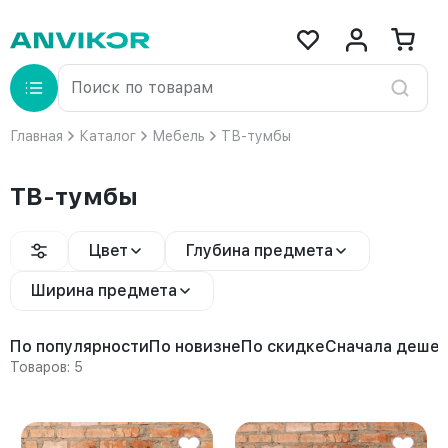
Главная
Каталог
Мебель
ТВ-тумбы
ТВ-тумбы
Цвет
Глубина предмета
Ширина предмета
По популярности
По новизне
По скидке
Сначала деше
Товаров: 5