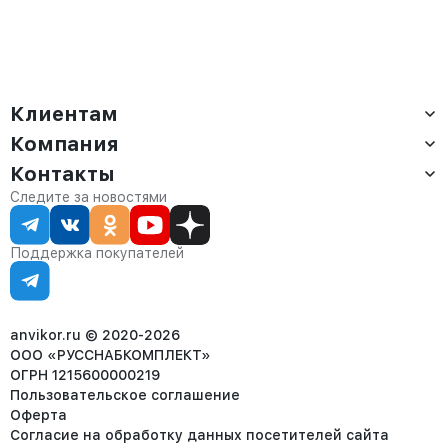
Клиентам
Компания
Доставка
Оплата
Контакты
О компании
Сервис
Контакты
Отдел продаж:
Следите за новостями
Статус заказа
8 (800) 234-22-62
Партнёрам
Статьи
corp@anvikor.ru
Поддержка покупателей
Ежедневно, с 7:00-19:00 (МСК)
Отдел рекламации:
8 (953) 455-25-61
info@anvikor.ru
anvikor.ru © 2020-2026
ООО «РУССНАБКОМПЛЕКТ»
ОГРН 1215600000219
Пользовательское соглашение
Оферта
Согласие на обработку данных посетителей сайта